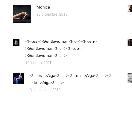
Mónica
23 diciembre, 2013
<!--:es-->Gentlewoman<!--:--><!--:en--
>Gentlewoman<!--:--><!--:de--
>Gentlewoman<!--:-->
14 febrero, 2011
<!--:es-->Aiga<!--:--><!--:en-->Aiga<!--:--><!-
-:de-->Aiga<!--:-->
3 septiembre, 2010