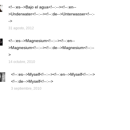
<!--:es-->Bajo el agua<!--:--><!--:en--
>Underwater<!--:--><!--:de-->Unterwasser<!--:-
->
31 agosto, 2012
<!--:es-->Magnesium<!--:--><!--:en--
>Magnesium<!--:--><!--:de-->Magnesium<!--:--
>
14 octubre, 2010
<!--:es-->Myself<!--:--><!--:en-->Myself<!--:-->
<!--:de-->Myself<!--:-->
3 septiembre, 2010