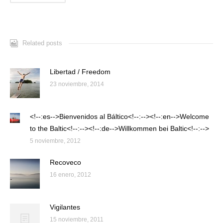
Related posts
Libertad / Freedom
23 noviembre, 2014
<!--:es-->Bienvenidos al Báltico<!--:--><!--:en-->Welcome
to the Baltic<!--:--><!--:de-->Willkommen bei Baltic<!--:-->
5 noviembre, 2012
Recoveco
16 enero, 2012
Vigilantes
15 noviembre, 2011