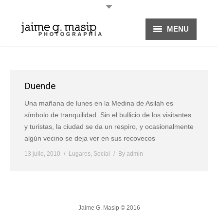
MENU
HOME
PROYECTOS
Duende
FOTOGRAFÍA
Una mañana de lunes en la Medina de Asilah es
símbolo de tranquilidad. Sin el bullicio de los visitantes
y turistas, la ciudad se da un respiro, y ocasionalmente
algún vecino se deja ver en sus recovecos
13 julio, 2010
Lugares
,
Social
By
admin
Jaime G. Masip © 2016