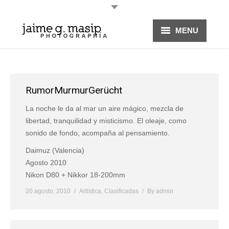
MENU
HOME
PROYECTOS
Rumor
Murmur
Gerücht
FOTOGRAFÍA
La noche le da al mar un aire mágico, mezcla de
libertad, tranquilidad y misticismo. El oleaje, como
sonido de fondo, acompaña al pensamiento.
Daimuz (Valencia)
Agosto 2010
Nikon D80 + Nikkor 18-200mm
20 agosto, 2010
Artística
,
Clasificadas
By
admin