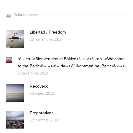
Related posts
Libertad / Freedom
23 noviembre, 2014
<!--:es-->Bienvenidos al Báltico<!--:--><!--:en-->Welcome
to the Baltic<!--:--><!--:de-->Willkommen bei Baltic<!--:-->
5 noviembre, 2012
Recoveco
16 enero, 2012
Preparativos
5 diciembre, 2011